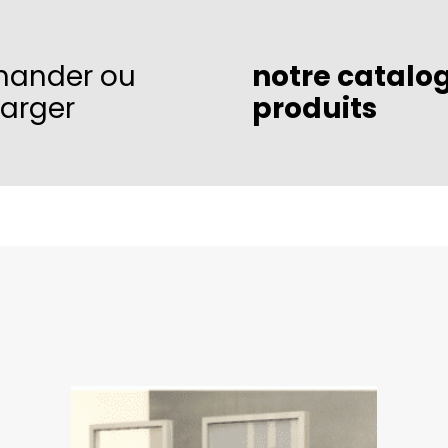
ander ou
notre catalo
harger
produits