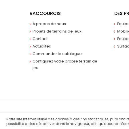
RACCOURCIS
DES P
À propos de nous
Équip
Projets de terrains de jeux
Mobili
Contact
Équipe
Actualites
Surfa
Commander le catalogue
Configurez votre propre terrain de
jeu
© 2018 LarsLaj. Tous droits réservés.
Notre site Internet utilise des cookies à des fins statistiques, publici
possibilité de les désactiver dans le navigateur, afin qu'aucune inform