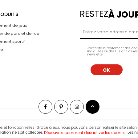
RESTEZ
À JOUR
RODUITS
ement de jeux
er de parc et de rue
ment sportif
J'accepte le traitement des do
ce
indiquées ci-dessus afin d'exéc
newsletter.
taires et fonctionnelles. Grâce à eux, nous pouvons personnaliser le site se
ation ne soit collectée.
. Les 
Découvrez comment désactiver les cookies