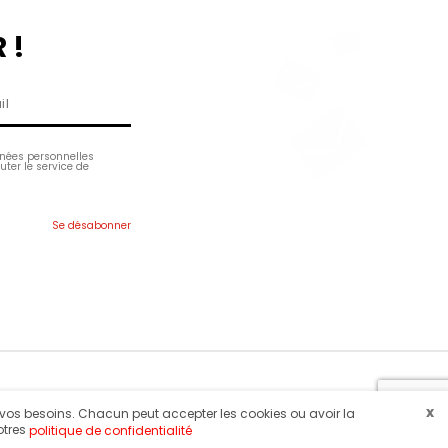
 !
nnées personnelles
uter le service de
Plan du site
Lars Laj dans le monde entier
x
lon vos besoins. Chacun peut accepter les cookies ou avoir la
notres
politique de confidentialité