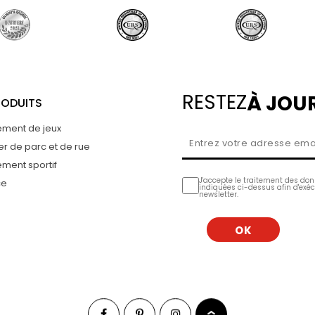
RESTEZ
À JOUR
RODUITS
ement de jeux
er de parc et de rue
ment sportif
J'accepte le traitement des do
ce
indiquées ci-dessus afin d'exéc
newsletter.