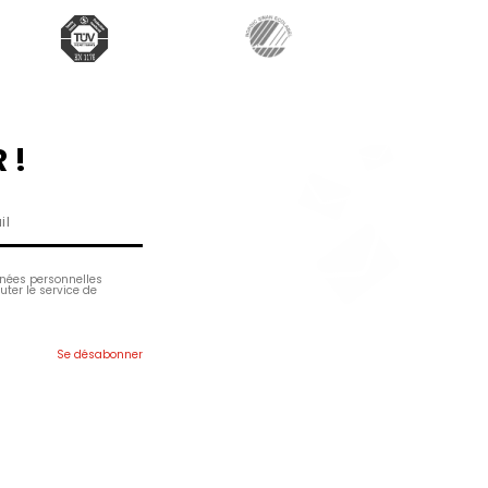
 !
nnées personnelles
uter le service de