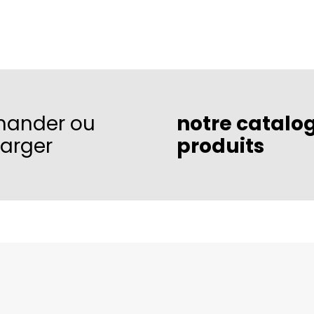
ander ou
notre catalo
harger
produits